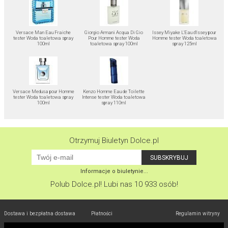
Versace Man Eau Fraiche
Giorgio Armani Acqua Di Gio
Issey Miyake L'Eau d'Issey pour
tester Woda toaletowa spray
Pour Homme tester Woda
Homme tester Woda toaletowa
100ml
toaletowa spray 100ml
spray 125ml
Versace Medusa pour Homme
Kenzo Homme Eau de Toilette
tester Woda toaletowa spray
Intense tester Woda toaletowa
100ml
spray 110ml
Otrzymuj Biuletyn Dolce.pl
Informacje o biuletynie...
Polub
Dolce.pl
! Lubi nas 10 933 osób!
Dostawa i bezpłatna dostawa
Płatności
Regulamin witryny
Odbiór
w Łodzi
Przejdź do Dolce.pl
Polityka prywatności