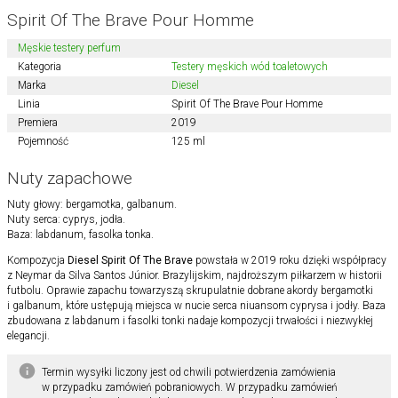
Spirit Of The Brave Pour Homme
Męskie testery perfum
Kategoria
Testery męskich wód toaletowych
Marka
Diesel
Linia
Spirit Of The Brave Pour Homme
Premiera
2019
Pojemność
125 ml
Nuty zapachowe
Nuty głowy: bergamotka, galbanum.
Nuty serca: cyprys, jodła.
Baza: labdanum, fasolka tonka.
Kompozycja
Diesel Spirit Of The Brave
powstała w 2019 roku dzięki współpracy
z Neymar da Silva Santos Júnior. Brazylijskim, najdroższym piłkarzem w historii
futbolu. Oprawie zapachu towarzyszą skrupulatnie dobrane akordy bergamotki
i galbanum, które ustępują miejsca w nucie serca niuansom cyprysa i jodły. Baza
zbudowana z labdanum i fasolki tonki nadaje kompozycji trwałości i niezwykłej
elegancji.
Termin wysyłki liczony jest od chwili potwierdzenia zamówienia
w przypadku zamówień pobraniowych. W przypadku zamówień