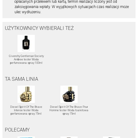
opłacanych przelewem lub kartą, termin realizacji liczony jest od
zaksięgowania wpłaty. W wyjątkowych sytuacjach czas realizacji może
ulec wydłużeniu.
UŻYTKOWNICY WYBIERALI TEŻ
Givenchy Gentleman Society
Ambree tester Woda
perfumowana spray 100ml
TA SAMA LINIA
Diesel Spirit Of The Brave
Diesel Spirit Of The Brave Pour
Intense tester Woda
Homme tester Woda toaletowa
perfumowana spray 75ml
spray 75ml
POLECAMY