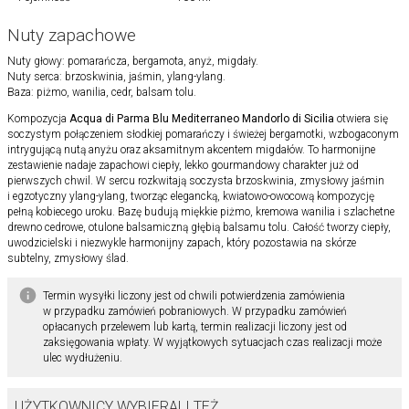
Nuty zapachowe
Nuty głowy: pomarańcza, bergamota, anyż, migdały.
Nuty serca: brzoskwinia, jaśmin, ylang-ylang.
Baza: piżmo, wanilia, cedr, balsam tolu.
Kompozycja
Acqua di Parma Blu Mediterraneo Mandorlo di Sicilia
otwiera się
soczystym połączeniem słodkiej pomarańczy i świeżej bergamotki, wzbogaconym
intrygującą nutą anyżu oraz aksamitnym akcentem migdałów. To harmonijne
zestawienie nadaje zapachowi ciepły, lekko gourmandowy charakter już od
pierwszych chwil. W sercu rozkwitają soczysta brzoskwinia, zmysłowy jaśmin
i egzotyczny ylang-ylang, tworząc elegancką, kwiatowo-owocową kompozycję
pełną kobiecego uroku. Bazę budują miękkie piżmo, kremowa wanilia i szlachetne
drewno cedrowe, otulone balsamiczną głębią balsamu tolu. Całość tworzy ciepły,
uwodzicielski i niezwykle harmonijny zapach, który pozostawia na skórze
subtelny, zmysłowy ślad.
Termin wysyłki liczony jest od chwili potwierdzenia zamówienia
w przypadku zamówień pobraniowych. W przypadku zamówień
opłacanych przelewem lub kartą, termin realizacji liczony jest od
zaksięgowania wpłaty. W wyjątkowych sytuacjach czas realizacji może
ulec wydłużeniu.
UŻYTKOWNICY WYBIERALI TEŻ