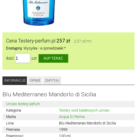
Cena Testery-perfum.pl
257 zł
2,57 zł/ml
Dostępny.
Wysyłka - w poniedziałek *
Ilość
szt.
INFORMACJE
OPINIE
ZAPYTAJ
Blu Mediterraneo Mandorlo di Sicilia
Unisex testery pefum
Kategoria
Testery wód toaletowych unisex
Marka
Acqua Di Parma
Linia
Blu Mediterraneo Mandorlo di Sicilia
Premiera
1999
Pojemność
100 ml