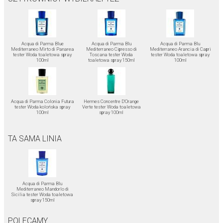
Acqua di Parma Blue
Acqua di Parma Blu
Acqua di Parma Blu
Mediterraneo Mirto di Panarea
Mediterraneo Cipresso di
Mediterraneo Arancia di Capri
tester Woda toaletowa spray
Toscana tester Woda
tester Woda toaletowa spray
100ml
toaletowa spray 150ml
100ml
Acqua di Parma Colonia Futura
Hermes Concentre D'Orange
tester Woda kolońska spray
Verte tester Woda toaletowa
100ml
spray 100ml
TA SAMA LINIA
Acqua di Parma Blu
Mediterraneo Mandorlo di
Sicilia tester Woda toaletowa
spray 150ml
POLECAMY