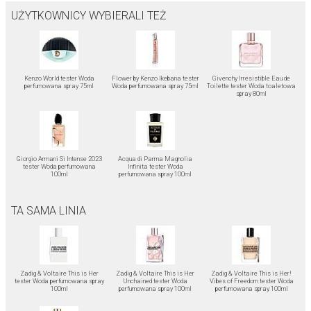
UŻYTKOWNICY WYBIERALI TEŻ
Kenzo World tester Woda
Flower by Kenzo Ikebana tester
Givenchy Irresistible Eau de
perfumowana spray 75ml
Woda perfumowana spray 75ml
Toilette tester Woda toaletowa
spray 80ml
Giorgio Armani Si Intense 2023
Acqua di Parma Magnolia
tester Woda perfumowana
Infinita tester Woda
100ml
perfumowana spray 100ml
TA SAMA LINIA
Zadig & Voltaire This is Her
Zadig & Voltaire This is Her
Zadig & Voltaire This is Her!
tester Woda perfumowana spray
Unchained tester Woda
Vibes of Freedom tester Woda
100ml
perfumowana spray 100ml
perfumowana spray 100ml