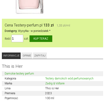
Cena Testery-perfum.pl
133 zł
1,33 zł/ml
Dostępny.
Wysyłka - w poniedziałek *
Ilość
szt.
INFORMACJE
OPINIE
ZAPYTAJ
This is Her
Damskie testery perfum
Kategoria
Testery damskich wód perfumowanych
Marka
Zadig & Voltaire
Linia
This is Her
Premiera
2023
Pojemność
100 ml