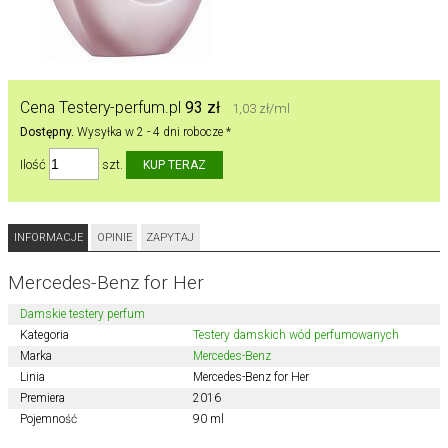
Cena Testery-perfum.pl
93 zł
1,03 zł/ml
Dostępny.
Wysyłka w 2 - 4 dni robocze *
Ilość
szt.
INFORMACJE
OPINIE
ZAPYTAJ
Mercedes-Benz for Her
Damskie testery perfum
Kategoria
Testery damskich wód perfumowanych
Marka
Mercedes-Benz
Linia
Mercedes-Benz for Her
Premiera
2016
Pojemność
90 ml