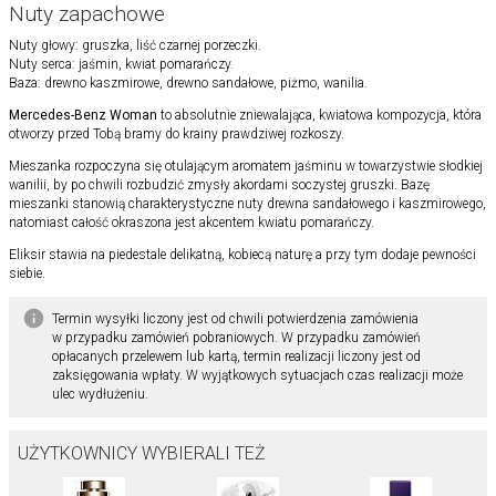
Nuty zapachowe
Nuty głowy: gruszka, liść czarnej porzeczki.
Nuty serca: jaśmin, kwiat pomarańczy.
Baza: drewno kaszmirowe, drewno sandałowe, piżmo, wanilia.
Mercedes-Benz Woman
to absolutnie zniewalająca, kwiatowa kompozycja, która
otworzy przed Tobą bramy do krainy prawdziwej rozkoszy.
Mieszanka rozpoczyna się otulającym aromatem jaśminu w towarzystwie słodkiej
wanilii, by po chwili rozbudzić zmysły akordami soczystej gruszki. Bazę
mieszanki stanowią charakterystyczne nuty drewna sandałowego i kaszmirowego,
natomiast całość okraszona jest akcentem kwiatu pomarańczy.
Eliksir stawia na piedestale delikatną, kobiecą naturę a przy tym dodaje pewności
siebie.
Termin wysyłki liczony jest od chwili potwierdzenia zamówienia
w przypadku zamówień pobraniowych. W przypadku zamówień
opłacanych przelewem lub kartą, termin realizacji liczony jest od
zaksięgowania wpłaty. W wyjątkowych sytuacjach czas realizacji może
ulec wydłużeniu.
UŻYTKOWNICY WYBIERALI TEŻ