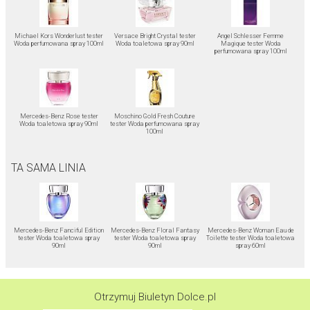
Michael Kors Wonderlust tester
Versace Bright Crystal tester
Angel Schlesser Femme
Woda perfumowana spray 100ml
Woda toaletowa spray 90ml
Magique tester Woda
perfumowana spray 100ml
Mercedes-Benz Rose tester
Moschino Gold Fresh Couture
Woda toaletowa spray 90ml
tester Woda perfumowana spray
100ml
TA SAMA LINIA
Mercedes-Benz Fanciful Edition
Mercedes-Benz Floral Fantasy
Mercedes-Benz Woman Eau de
tester Woda toaletowa spray
tester Woda toaletowa spray
Toilette tester Woda toaletowa
90ml
90ml
spray 60ml
Otrzymuj Biuletyn Dolce.pl