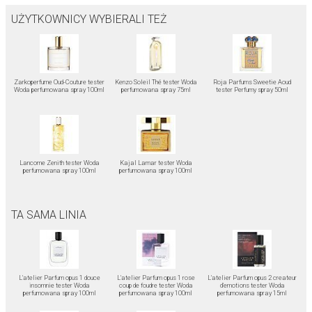
UŻYTKOWNICY WYBIERALI TEŻ
Zarkoperfume Oud-Couture tester
Kenzo Soleil Thé tester Woda
Roja Parfums Sweetie Aoud
Woda perfumowana spray 100ml
perfumowana spray 75ml
tester Perfumy spray 50ml
Lancome Zenith tester Woda
Kajal Lamar tester Woda
perfumowana spray 100ml
perfumowana spray 100ml
TA SAMA LINIA
L'atelier Parfum opus 1 douce
L'atelier Parfum opus 1 rose
L'atelier Parfum opus 2 createur
insomnie tester Woda
coup de foudre tester Woda
d'emotions tester Woda
perfumowana spray 100ml
perfumowana spray 100ml
perfumowana spray 15ml