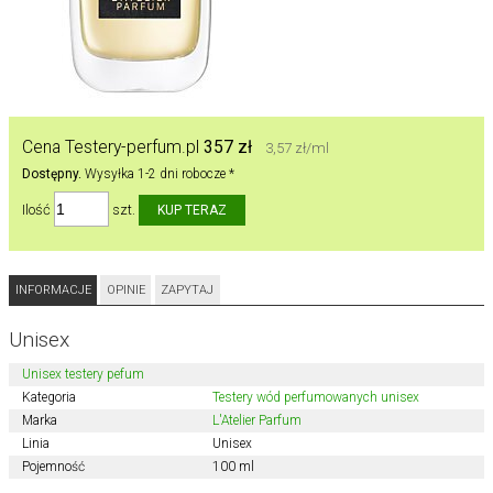
Cena Testery-perfum.pl
357 zł
3,57 zł/ml
Dostępny.
Wysyłka 1-2 dni robocze *
Ilość
szt.
INFORMACJE
OPINIE
ZAPYTAJ
Unisex
Unisex testery pefum
Kategoria
Testery wód perfumowanych unisex
Marka
L'Atelier Parfum
Linia
Unisex
Pojemność
100 ml