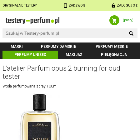
ORYGINALNE TESTERY
ZADZWOŃ
ZALOGUJ SIĘ
(pusty)
MARKI
PERFUMY DAMSKIE
PERFUMY MĘSKIE
PERFUMY UNISEX
MAKIJAŻ
PIELĘGNACJA
L'atelier Parfum opus 2 burning for oud
tester
Woda perfumowana spray 100ml