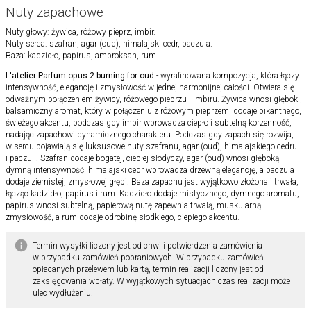
Nuty zapachowe
Nuty głowy: żywica, różowy pieprz, imbir.
Nuty serca: szafran, agar (oud), himalajski cedr, paczula.
Baza: kadzidło, papirus, ambroksan, rum.
L'atelier Parfum opus 2 burning for oud
- wyrafinowana kompozycja, która łączy
intensywność, elegancję i zmysłowość w jednej harmonijnej całości. Otwiera się
odważnym połączeniem żywicy, różowego pieprzu i imbiru. Żywica wnosi głęboki,
balsamiczny aromat, który w połączeniu z różowym pieprzem, dodaje pikantnego,
świeżego akcentu, podczas gdy imbir wprowadza ciepło i subtelną korzenność,
nadając zapachowi dynamicznego charakteru. Podczas gdy zapach się rozwija,
w sercu pojawiają się luksusowe nuty szafranu, agar (oud), himalajskiego cedru
i paczuli. Szafran dodaje bogatej, ciepłej słodyczy, agar (oud) wnosi głęboką,
dymną intensywność, himalajski cedr wprowadza drzewną elegancję, a paczula
dodaje ziemistej, zmysłowej głębi. Baza zapachu jest wyjątkowo złożona i trwała,
łącząc kadzidło, papirus i rum. Kadzidło dodaje mistycznego, dymnego aromatu,
papirus wnosi subtelną, papierową nutę zapewnia trwałą, muskularną
zmysłowość, a rum dodaje odrobinę słodkiego, ciepłego akcentu.
Termin wysyłki liczony jest od chwili potwierdzenia zamówienia
w przypadku zamówień pobraniowych. W przypadku zamówień
opłacanych przelewem lub kartą, termin realizacji liczony jest od
zaksięgowania wpłaty. W wyjątkowych sytuacjach czas realizacji może
ulec wydłużeniu.