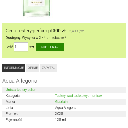
Cena Testery-perfum.pl
300 zł
2,40 zł/ml
Dostępny.
Wysyłka w 2 - 4 dni robocze *
Ilość
szt.
INFORMACJE
OPINIE
ZAPYTAJ
Aqua Allegoria
Unisex testery pefum
Kategoria
Testery wód toaletowych unisex
Marka
Guerlain
Linia
Aqua Allegoria
Premiera
2025
Pojemność
125 ml