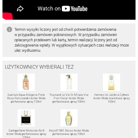
Termin wysyłki liczony jest od chwili potwierdzenia zamówienia
w przypadku zamówień pobraniowych. W przypadku zamówień
opłacanych przelewem lub kartą, termin realizacji liczony jest od
zaksięgowania wpłaty. W wyjątkowych sytuacjach czas realizacji może
ulec wydłużeniu.
UŻYTKOWNICY WYBIERALI TEŻ
Guerlain Aqua Allegoria Forte
Trussardi Le Vie Di Milano Via
Hermes Un Jardin a Cythere
Rosa Palissandro tester Woda
Fiori Oscuri tester Woda
tester Woda toaletowa spray
perfumowna spray 125ml
perfumowana spray 100ml
100ml
Zarkoperfume Molecule No.8
Xerjoff 1861 Decas tester Woda
tester Woda perfumowana spray
perfumowana spray 100ml
100ml