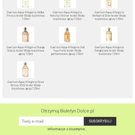
Guerlain Aqua Allegoria Herba
Guerlain Aqua Allegoria
Guerlain Aqua Allegoria
Fresca tester Woda toaletowa
Nerolia Vetiver tester Woda
Nettare di Sole tester Woda
125ml
toaletowa spray 125ml
toaletowa spray 125ml
Guerlain Aqua Allegoria Orange
Guerlain Aqua Allegoria Oud
Guerlain Aqua Allegoria
Soleia tester Woda toaletowa
Yuzu Forte tester Woda
Pamplelune tester Woda
spray 125ml
perfumowana spray 125ml
toaletowa 125ml
Guerlain Aqua Allegoria Rosa
Rossa 2022 tester Woda
toaletowa spray 125ml
Otrzymuj Biuletyn Dolce.pl
Informacje o biuletynie...