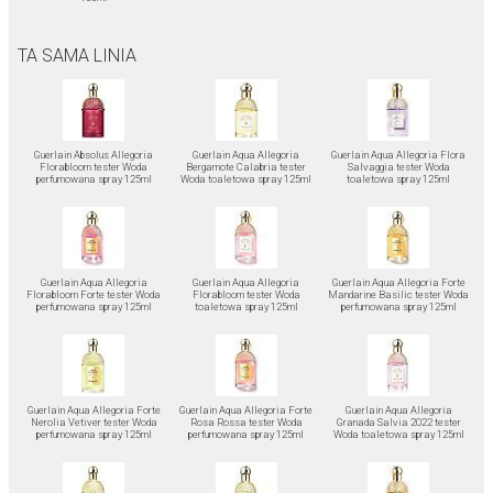
TA SAMA LINIA
Guerlain Absolus Allegoria
Guerlain Aqua Allegoria
Guerlain Aqua Allegoria Flora
Florabloom tester Woda
Bergamote Calabria tester
Salvaggia tester Woda
perfumowana spray 125ml
Woda toaletowa spray 125ml
toaletowa spray 125ml
Guerlain Aqua Allegoria
Guerlain Aqua Allegoria
Guerlain Aqua Allegoria Forte
Florabloom Forte tester Woda
Florabloom tester Woda
Mandarine Basilic tester Woda
perfumowana spray 125ml
toaletowa spray 125ml
perfumowana spray 125ml
Guerlain Aqua Allegoria Forte
Guerlain Aqua Allegoria Forte
Guerlain Aqua Allegoria
Nerolia Vetiver tester Woda
Rosa Rossa tester Woda
Granada Salvia 2022 tester
perfumowana spray 125ml
perfumowana spray 125ml
Woda toaletowa spray 125ml