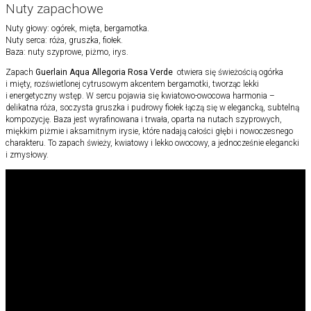
Nuty zapachowe
Nuty głowy: ogórek, mięta, bergamotka.
Nuty serca: róża, gruszka, fiołek.
Baza: nuty szyprowe, piżmo, irys.
Zapach
Guerlain Aqua Allegoria Rosa Verde
otwiera się świeżością ogórka
i mięty, rozświetlonej cytrusowym akcentem bergamotki, tworząc lekki
i energetyczny wstęp. W sercu pojawia się kwiatowo-owocowa harmonia –
delikatna róża, soczysta gruszka i pudrowy fiołek łączą się w elegancką, subtelną
kompozycję. Baza jest wyrafinowana i trwała, oparta na nutach szyprowych,
miękkim piżmie i aksamitnym irysie, które nadają całości głębi i nowoczesnego
charakteru. To zapach świeży, kwiatowy i lekko owocowy, a jednocześnie elegancki
i zmysłowy.