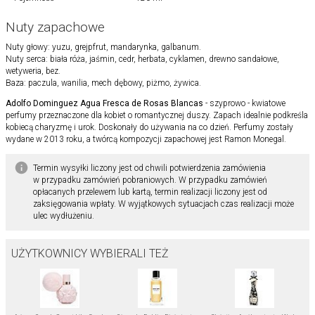
Nuty zapachowe
Nuty głowy: yuzu, grejpfrut, mandarynka, galbanum.
Nuty serca: biała róża, jaśmin, cedr, herbata, cyklamen, drewno sandałowe,
wetyweria, bez.
Baza: paczula, wanilia, mech dębowy, piżmo, żywica.
Adolfo Dominguez Agua Fresca de Rosas Blancas
- szyprowo - kwiatowe
perfumy przeznaczone dla kobiet o romantycznej duszy. Zapach idealnie podkreśla
kobiecą charyzmę i urok. Doskonały do używania na co dzień. Perfumy zostały
wydane w 2013 roku, a twórcą kompozycji zapachowej jest Ramon Monegal.
Termin wysyłki liczony jest od chwili potwierdzenia zamówienia
w przypadku zamówień pobraniowych. W przypadku zamówień
opłacanych przelewem lub kartą, termin realizacji liczony jest od
zaksięgowania wpłaty. W wyjątkowych sytuacjach czas realizacji może
ulec wydłużeniu.
UŻYTKOWNICY WYBIERALI TEŻ