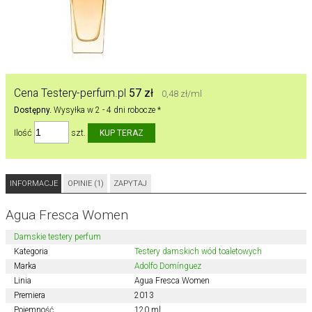
Cena Testery-perfum.pl
57 zł
0,48 zł/ml
Dostępny.
Wysyłka w 2 - 4 dni robocze *
Ilość
szt.
INFORMACJE
OPINIE (1)
ZAPYTAJ
Agua Fresca Women
Damskie testery perfum
Kategoria
Testery damskich wód toaletowych
Marka
Adolfo Domínguez
Linia
Agua Fresca Women
Premiera
2013
Pojemność
120 ml