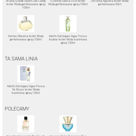
Ariana Grande Sweet Like Candy
Givenchy Dahlia Divin tester
Christina Aguilera tester Woda
tester Woda perfumowana spray
Woda perfumowana spray 100ml
perfumowana 50ml
100ml
Hermes Barenia tester Woda
Adolfo Dominguez Agua Fresca
perfumowana spray 100ml
Azahar tester Woda toaletowa
spray 120ml
TA SAMA LINIA
Adolfo Dominguez Agua Fresca
De Rosas tester Woda
toaletowa spray 120ml
POLECAMY