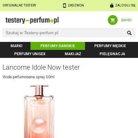
ORYGINALNE TESTERY
ZADZWOŃ
ZALOGUJ SIĘ
(pusty)
MARKI
PERFUMY DAMSKIE
PERFUMY MĘSKIE
PERFUMY UNISEX
MAKIJAŻ
PIELĘGNACJA
Lancome Idole Now tester
Woda perfumowana spray 50ml