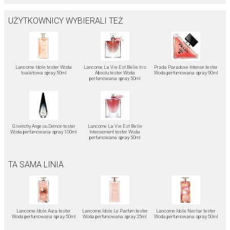
UŻYTKOWNICY WYBIERALI TEŻ
Lancome Idole tester Woda
Lancome La Vie Est Belle Iris
Prada Paradoxe Intense tester
toaletowa spray 50ml
Absolu tester Woda
Woda perfumowana spray 90ml
perfumowana spray 50ml
Givenchy Ange ou Demon tester
Lancome La Vie Est Belle
Woda perfumowana spray 100ml
Intensement tester Woda
perfumowana spray 50ml
TA SAMA LINIA
Lancome Idole Aura tester
Lancome Idole Le Parfum tester
Lancome Idole Nectar tester
Woda perfumowana spray 50ml
Woda perfumowana spray 25ml
Woda perfumowana spray 50ml