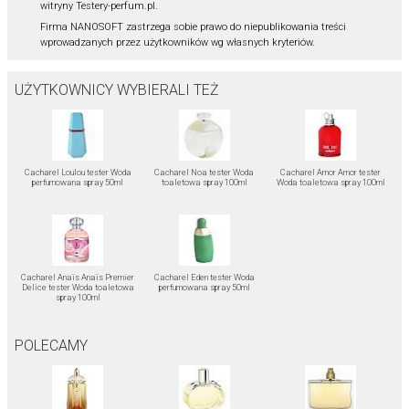
witryny Testery-perfum.pl.
Firma NANOSOFT zastrzega sobie prawo do niepublikowania treści
wprowadzanych przez użytkowników wg własnych kryteriów.
UŻYTKOWNICY WYBIERALI TEŻ
Cacharel Loulou tester Woda
Cacharel Noa tester Woda
Cacharel Amor Amor tester
perfumowana spray 50ml
toaletowa spray 100ml
Woda toaletowa spray 100ml
Cacharel Anaïs Anaïs Premier
Cacharel Eden tester Woda
Delice tester Woda toaletowa
perfumowana spray 50ml
spray 100ml
POLECAMY