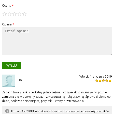
Ocena
1
2
3
4
5
Opinia
Wtorek, 1 stycznia 2019
Ba
Zapach trwały, lekki i delikatny jednocześnie. Początek dość intensywny, później
zamienia się w spokojny zapach z wyczuwalną nutą drzewną. Sprawdzi się na co
dzień, podczas chłodniejszej pory roku. Warty przetestowania.
Firma NANOSOFT nie odpowiada za treści wprowadzane przez użytkowników