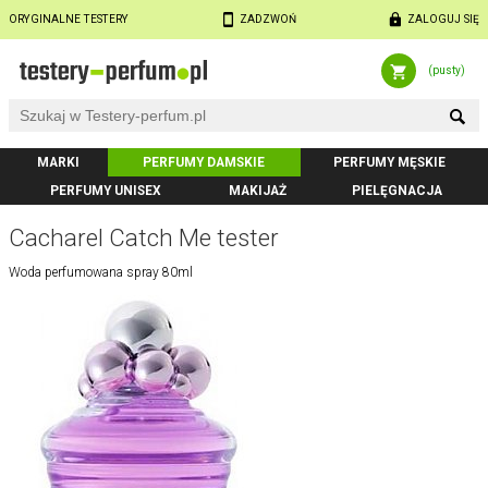
ORYGINALNE TESTERY
ZADZWOŃ
ZALOGUJ SIĘ
(pusty)
MARKI
PERFUMY DAMSKIE
PERFUMY MĘSKIE
PERFUMY UNISEX
MAKIJAŻ
PIELĘGNACJA
Cacharel Catch Me tester
Woda perfumowana spray 80ml